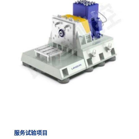
服务试验项目