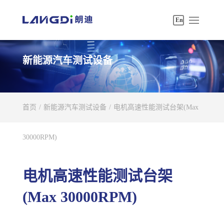
无锡朗迪测控 - 关节模组试验台、谐波减速器测试台、高速电
En
新能源汽车测试设备
首页
/
新能源汽车测试设备
/
电机高速性能测试台架(Max
30000RPM)
电机高速性能测试台架
(Max 30000RPM)