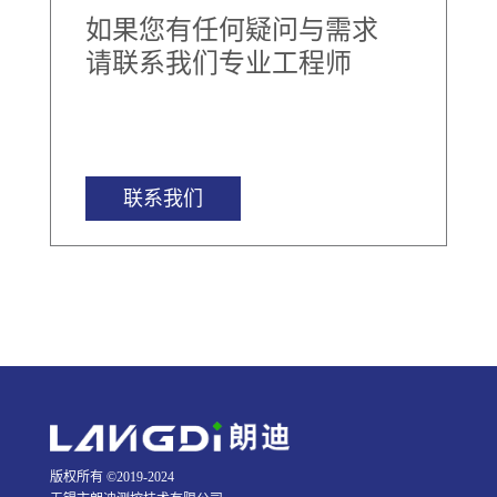
如果您有任何疑问与需求
请联系我们专业工程师
联系我们
版权所有 ©2019-2024