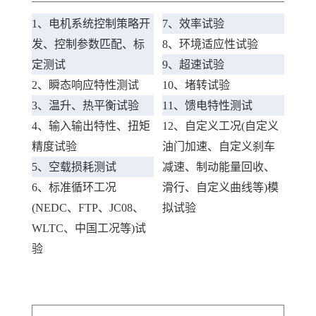
1
、
电机系统控制策略开
7
、
效率试验
发、控制参数匹配、标
8
、
环境适应性试验
定测试
9
、
超速试验
2
、
瞬态响应特性测试
10
、
堵转试验
3
、
温升、热平衡试验
11
、
馈电特性测试
4
、
输入输出特性、扭矩
12
、
自定义工况(自定义
精度试验
油门加速、自定义刹车
5
、
空载损耗测试
减速、制动能量回收、
6
、
标准循环工况
滑行、自定义曲线等)模
(NEDC、FTP、JC08、
拟试验
WLTC、中国工况等)试
验